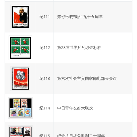
纪111
弗·伊·列宁诞生九十五周年
纪112
第28届世界乒乓球锦标赛
纪113
第六次社会主义国家邮电部长会议
纪114
中日青年友好大联欢
纪115
纪念抗日战争胜利二十周年